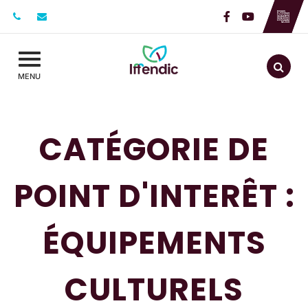
Gestion des traceurs
Lien vers le c
Lien vers l
Aller
MENU
CATÉGORIE DE
POINT D'INTERÊT :
ÉQUIPEMENTS
CULTURELS