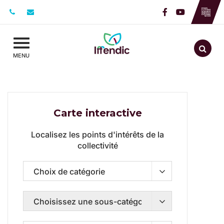
Gestion des traceurs
Lien vers le c
Lien vers l
Aller
MENU
CARTE INTERACTI
Carte interactive
Localisez les points d'intérêts de la
320 résultats
collectivité
Qui ?
Quoi ?