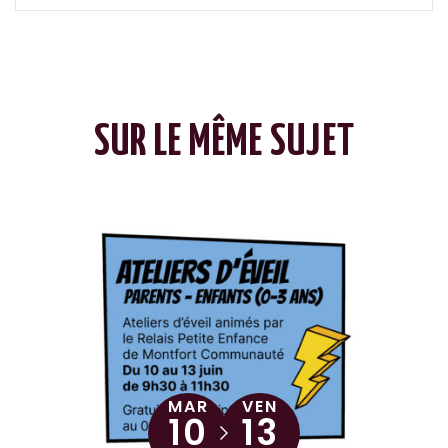
SUR LE MÊME SUJET
MAR
VEN
10
13
Du
au