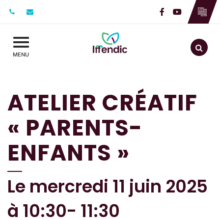
Gestion des traceurs
Lien vers le c
Lien vers l
Aller
MENU
ATELIER CRÉATIF
« PARENTS-
ENFANTS »
Le
mercredi
11
juin
2025
à 10:30- 11:30