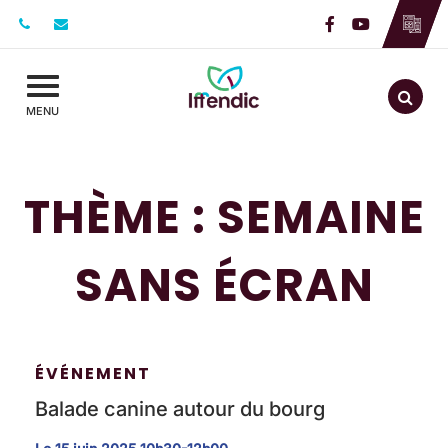
Gestion des traceurs
Lien vers le c
Lien vers l
Aller
MENU
THÈME :
SEMAINE
SANS ÉCRAN
ÉVÉNEMENT
Balade canine autour du bourg