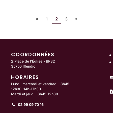
1
2
3
Page précédente
Page suivante
COORDONNÉES
2 Place de l'Église - BP32
35750 Iffendic
HORAIRES
Lundi, mercredi et vendredi : 8h45-
12h30, 14h-17h30
Mardi et jeudi : 8h45-12h30
02 99 09 70 16
ook
utube