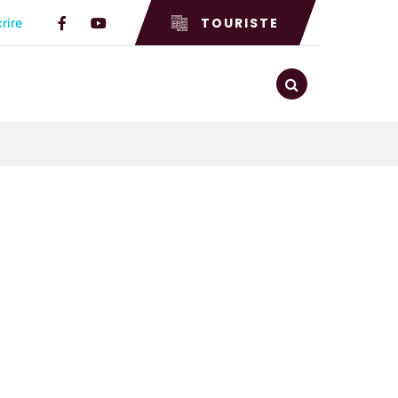
TOURISTE
rire
Lien vers le compte Facebook
Lien vers la chaîne Youtube
RECHERCHE
FERMER