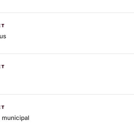
ÊT
ous
ÊT
ÊT
l municipal